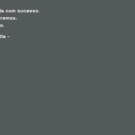
da com sucesso.
eremos.
o.
ia -