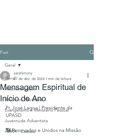
Post
Geral
saraferrony
Geral
27 de dez. de 2024
1 min de leitura
Mensagem Espiritual de
Anúncios Locais
Início de Ano
Anúncios Nacionais
Pr. José Lagoa | Presidente da 
Evangelismo e Ministério Pessoal
UPASD
Juventude Adventista
📶 Renovados e Unidos na Missão
ADRA - Cascais