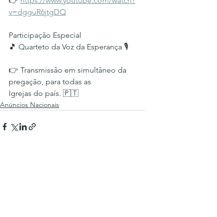
👉 
https://www.youtube.com/watch?
v=dgguR6jtgDQ
Participação Especial 
🎵 Quarteto da Voz da Esperança 🎙
👉 Transmissão em simultâneo da 
pregação, para todas as 
Igrejas do país. 🇵🇹
Anúncios Nacionais
Ver tudo
Posts recentes