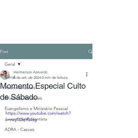
Post
Geral
Hermerson Azevedo
Geral
5 de set. de 2024
0 min de leitura
Momento Especial Culto
Anúncios Locais
de Sábado
Anúncios Nacionais
Evangelismo e Ministério Pessoal
https://www.youtube.com/watch?
Juventude Adventista
v=nxyTDq9Gidg
ADRA - Cascais